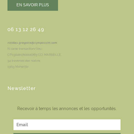
06 13 12 26 49
nicolas.gregoire@sympossim.com
N°carte transaction/lieu :
CPI13102017000020763 CCI MARSEILLE
34 traverses des nodins
13013 Marseille
Newsletter
Recevoir à temps les annonces et les opportunités.