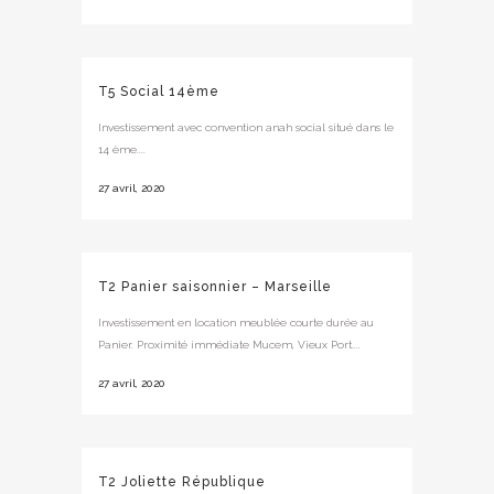
T5 Social 14ème
Investissement avec convention anah social situé dans le
14 ème....
27 avril, 2020
T2 Panier saisonnier – Marseille
Investissement en location meublée courte durée au
Panier. Proximité immédiate Mucem, Vieux Port....
27 avril, 2020
T2 Joliette République