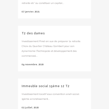
retraite et/ ou constituer un capital....
07 janvier, 2021
T2 des dames
Investissement Pinel en vue de préparer la retraite.
Choix du Quartier Château Gombert pour son
dynamisme (Technopole et développement des
commerces)....
09 novembre, 2020
Immeuble social 15ème 12 T2
Investissement locatif sous convention anah social.
15ème arrondissement....
02 juillet, 2020