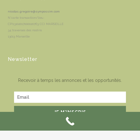
nicolas.gregoire@sympossim.com
N°carte transaction/lieu :
CPI13102017000020763 CCI MARSEILLE
34 traverses des nodins
13013 Marseille
Newsletter
Recevoir à temps les annonces et les opportunités.
JE M'INSCRIS