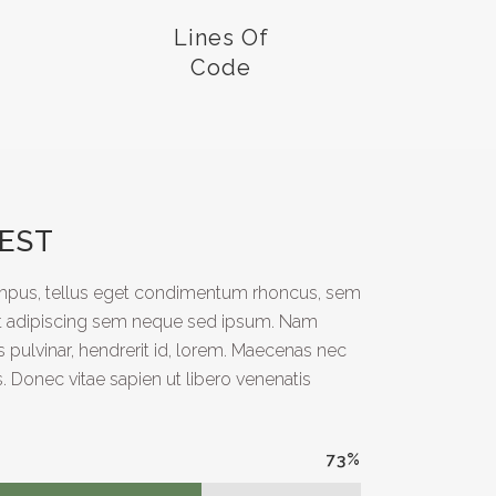
Lines Of
Code
EST
mpus, tellus eget condimentum rhoncus, sem
et adipiscing sem neque sed ipsum. Nam
s pulvinar, hendrerit id, lorem. Maecenas nec
. Donec vitae sapien ut libero venenatis
73
%