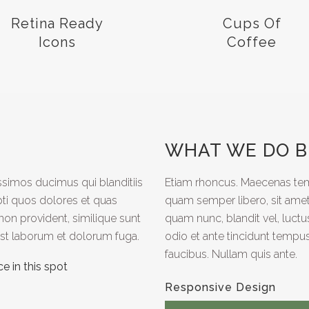
Retina Ready
Cups Of
Icons
Coffee
WHAT WE DO B
ssimos ducimus qui blanditiis
Etiam rhoncus. Maecenas te
ti quos dolores et quas
quam semper libero, sit am
non provident, similique sunt
quam nunc, blandit vel, luctu
d est laborum et dolorum fuga.
odio et ante tincidunt tempus
faucibus. Nullam quis ante.
e in this spot
Responsive Design