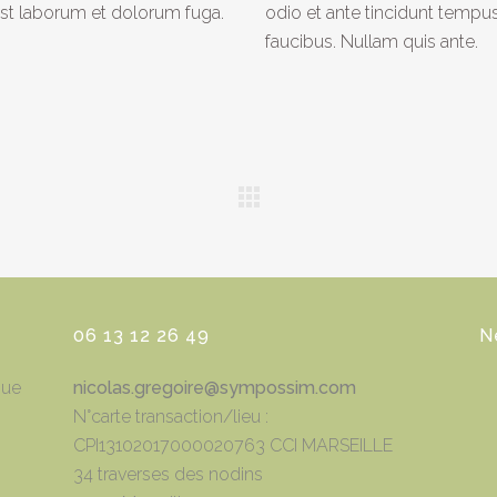
d est laborum et dolorum fuga.
odio et ante tincidunt tempus
faucibus. Nullam quis ante.
06 13 12 26 49
N
que
nicolas.gregoire@sympossim.com
N°carte transaction/lieu :
CPI13102017000020763 CCI MARSEILLE
34 traverses des nodins