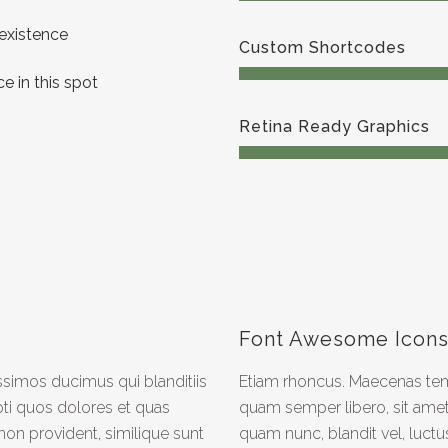
 existence
Custom Shortcodes
e in this spot
Retina Ready Graphics
Font Awesome Icon
ssimos ducimus qui blanditiis
Etiam rhoncus. Maecenas te
ti quos dolores et quas
quam semper libero, sit am
non provident, similique sunt
quam nunc, blandit vel, luctu