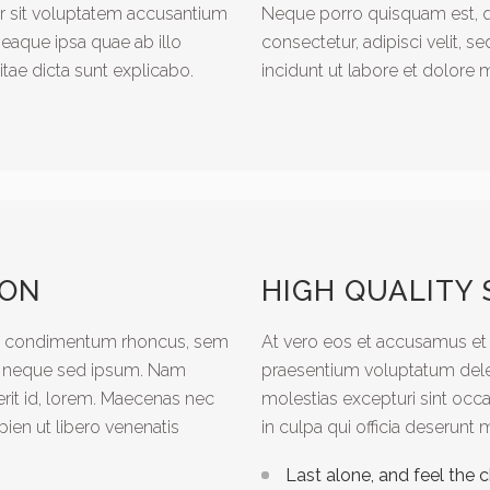
or sit voluptatem accusantium
Neque porro quisquam est, q
aque ipsa quae ab illo
consectetur, adipisci velit,
vitae dicta sunt explicabo.
incidunt ut labore et dolor
ION
HIGH QUALITY
et condimentum rhoncus, sem
At vero eos et accusamus et 
m neque sed ipsum. Nam
praesentium voluptatum delen
erit id, lorem. Maecenas nec
molestias excepturi sint occa
pien ut libero venenatis
in culpa qui officia deserunt 
Last alone, and feel the c