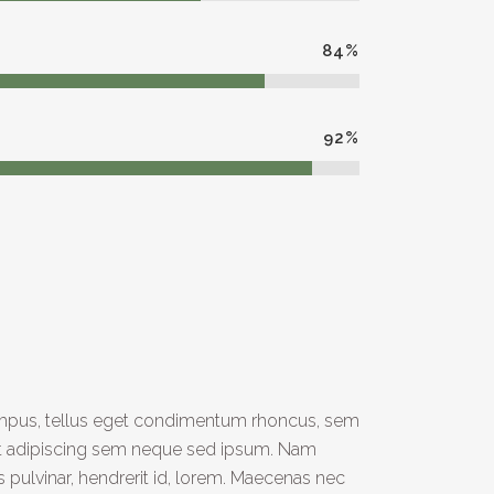
84
%
92
%
s
mpus, tellus eget condimentum rhoncus, sem
et adipiscing sem neque sed ipsum. Nam
s pulvinar, hendrerit id, lorem. Maecenas nec